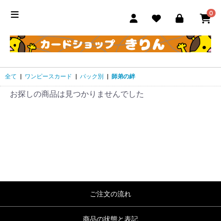
0
全て
|
ワンピースカード
|
パック別
|
師弟の絆
お探しの商品は見つかりませんでした
ご注文の流れ
商品の状態と表記